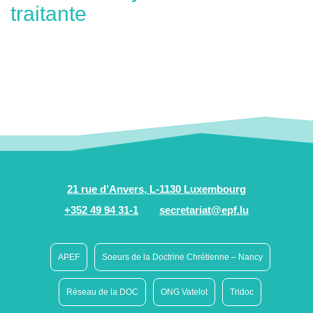
traitante
21 rue d’Anvers, L-1130 Luxembourg
+352 49 94 31-1
secretariat@epf.lu
APEF
Soeurs de la Doctrine Chrétienne – Nancy
Réseau de la DOC
ONG Vatelot
Tridoc