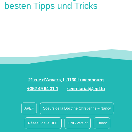
besten Tipps und Tricks
21 rue d’Anvers, L-1130 Luxembourg
+352 49 94 31-1
secretariat@epf.lu
APEF
Soeurs de la Doctrine Chrétienne – Nancy
Réseau de la DOC
ONG Vatelot
Tridoc