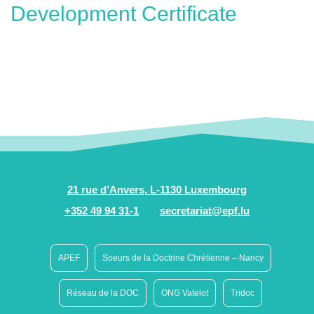
Development Certificate
21 rue d’Anvers, L-1130 Luxembourg
+352 49 94 31-1
secretariat@epf.lu
APEF
Soeurs de la Doctrine Chrétienne – Nancy
Réseau de la DOC
ONG Vatelot
Tridoc