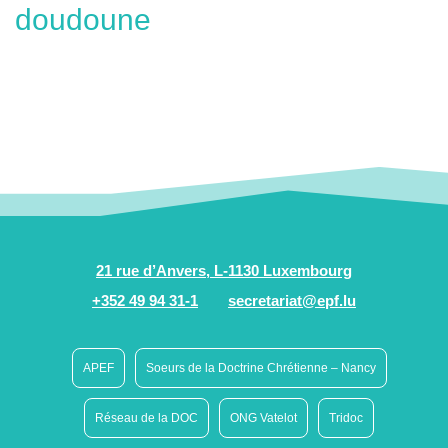
doudoune
21 rue d’Anvers, L-1130 Luxembourg
+352 49 94 31-1
secretariat@epf.lu
APEF
Soeurs de la Doctrine Chrétienne – Nancy
Réseau de la DOC
ONG Vatelot
Tridoc