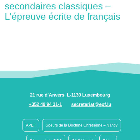
secondaires classiques –
L’épreuve écrite de français
21 rue d’Anvers, L-1130 Luxembourg
+352 49 94 31-1
secretariat@epf.lu
APEF
Soeurs de la Doctrine Chrétienne – Nancy