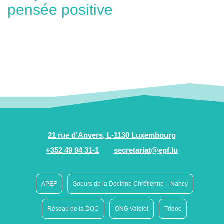
pensée positive
21 rue d’Anvers, L-1130 Luxembourg
+352 49 94 31-1
secretariat@epf.lu
APEF
Soeurs de la Doctrine Chrétienne – Nancy
Réseau de la DOC
ONG Vatelot
Tridoc