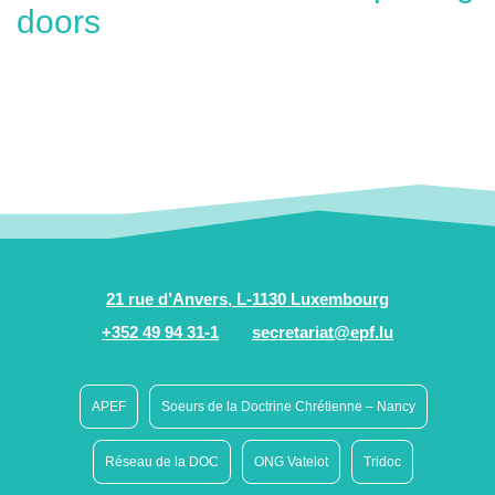
doors
21 rue d’Anvers, L-1130 Luxembourg
+352 49 94 31-1
secretariat@epf.lu
APEF
Soeurs de la Doctrine Chrétienne – Nancy
Réseau de la DOC
ONG Vatelot
Tridoc