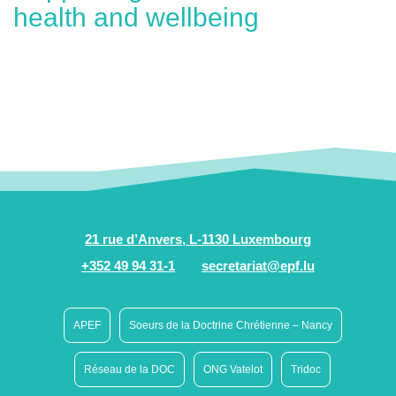
health and wellbeing
21 rue d’Anvers, L-1130 Luxembourg
+352 49 94 31-1
secretariat@epf.lu
APEF
Soeurs de la Doctrine Chrétienne – Nancy
Réseau de la DOC
ONG Vatelot
Tridoc