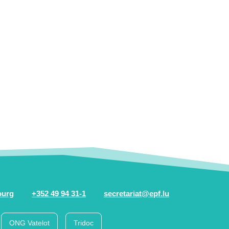
ourg
+352 49 94 31-1
secretariat@epf.lu
ONG Vatelot
Tridoc