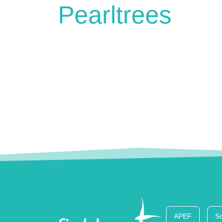
Pearltrees
APEF
So