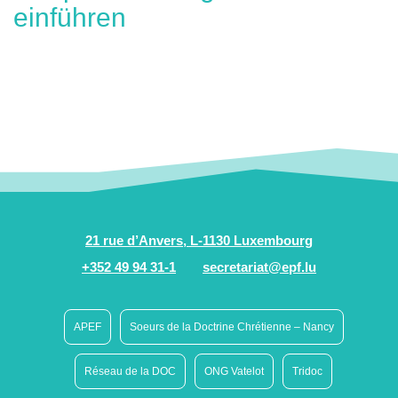
einführen
21 rue d’Anvers, L-1130 Luxembourg
+352 49 94 31-1
secretariat@epf.lu
APEF
Soeurs de la Doctrine Chrétienne – Nancy
Réseau de la DOC
ONG Vatelot
Tridoc