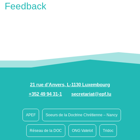
Feedback
21 rue d’Anvers, L-1130 Luxembourg
+352 49 94 31-1
secretariat@epf.lu
APEF
Soeurs de la Doctrine Chrétienne – Nancy
Réseau de la DOC
ONG Vatelot
Tridoc