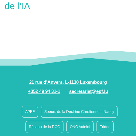
de l’IA
21 rue d’Anvers, L-1130 Luxembourg
+352 49 94 31-1
secretariat@epf.lu
APEF
Soeurs de la Doctrine Chrétienne – Nancy
Réseau de la DOC
ONG Vatelot
Tridoc