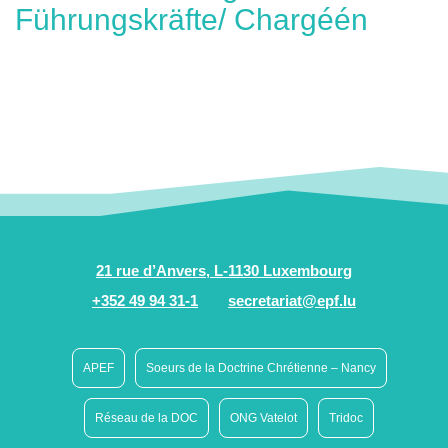
Führungskräfte/ Chargéén
21 rue d’Anvers, L-1130 Luxembourg
+352 49 94 31-1
secretariat@epf.lu
APEF
Soeurs de la Doctrine Chrétienne – Nancy
Réseau de la DOC
ONG Vatelot
Tridoc