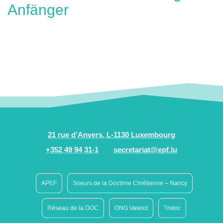
Anfänger
21 rue d’Anvers, L-1130 Luxembourg
+352 49 94 31-1
secretariat@epf.lu
APEF
Soeurs de la Doctrine Chrétienne – Nancy
Réseau de la DOC
ONG Vatelot
Tridoc