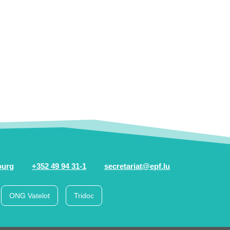
ourg
+352 49 94 31-1
secretariat@epf.lu
ONG Vatelot
Tridoc