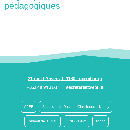
pédagogiques
21 rue d’Anvers, L-1130 Luxembourg
+352 49 94 31-1
secretariat@epf.lu
APEF
Soeurs de la Doctrine Chrétienne – Nancy
Réseau de la DOC
ONG Vatelot
Tridoc