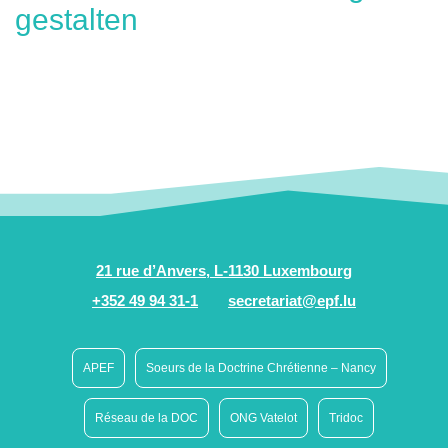
gestalten
21 rue d’Anvers, L-1130 Luxembourg
+352 49 94 31-1
secretariat@epf.lu
APEF
Soeurs de la Doctrine Chrétienne – Nancy
Réseau de la DOC
ONG Vatelot
Tridoc