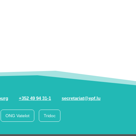
ourg
+352 49 94 31-1
secretariat@epf.lu
ONG Vatelot
Tridoc