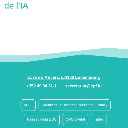
de l’IA
21 rue d’Anvers, L-1130 Luxembourg
+352 49 94 31-1
secretariat@epf.lu
APEF
Soeurs de la Doctrine Chrétienne – Nancy
Réseau de la DOC
ONG Vatelot
Tridoc