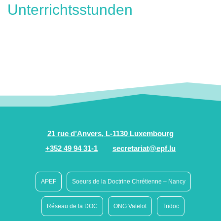
Unterrichtsstunden
21 rue d’Anvers, L-1130 Luxembourg
+352 49 94 31-1
secretariat@epf.lu
APEF
Soeurs de la Doctrine Chrétienne – Nancy
Réseau de la DOC
ONG Vatelot
Tridoc