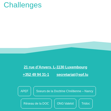
Challenges
21 rue d’Anvers, L-1130 Luxembourg
+352 49 94 31-1
secretariat@epf.lu
APEF
Soeurs de la Doctrine Chrétienne – Nancy
Réseau de la DOC
ONG Vatelot
Tridoc