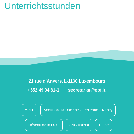
Unterrichtsstunden
21 rue d’Anvers, L-1130 Luxembourg
+352 49 94 31-1
secretariat@epf.lu
APEF
Soeurs de la Doctrine Chrétienne – Nancy
Réseau de la DOC
ONG Vatelot
Tridoc