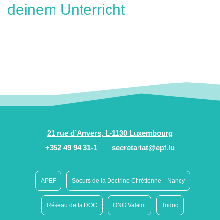
deinem Unterricht
21 rue d’Anvers, L-1130 Luxembourg
+352 49 94 31-1
secretariat@epf.lu
APEF
Soeurs de la Doctrine Chrétienne – Nancy
Réseau de la DOC
ONG Vatelot
Tridoc