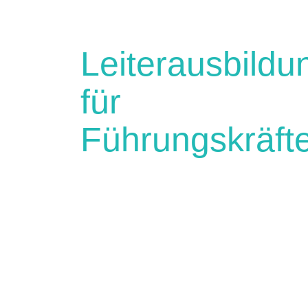
Leiterausbildu
für
Führungskräft