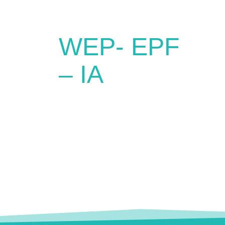
WEP- EPF
– IA