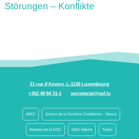
Störungen – Konflikte
21 rue d’Anvers, L-1130 Luxembourg
+352 49 94 31-1
secretariat@epf.lu
APEF
Soeurs de la Doctrine Chrétienne – Nancy
Réseau de la DOC
ONG Vatelot
Tridoc