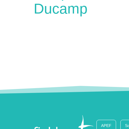
Ducamp
APEF
So