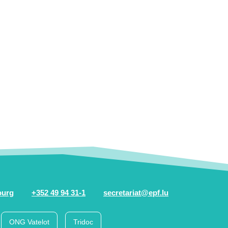
ourg
+352 49 94 31-1
secretariat@epf.lu
ONG Vatelot
Tridoc