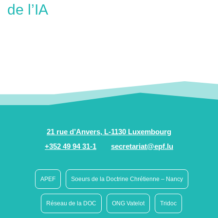
de l’IA
21 rue d’Anvers, L-1130 Luxembourg
+352 49 94 31-1
secretariat@epf.lu
APEF
Soeurs de la Doctrine Chrétienne – Nancy
Réseau de la DOC
ONG Vatelot
Tridoc