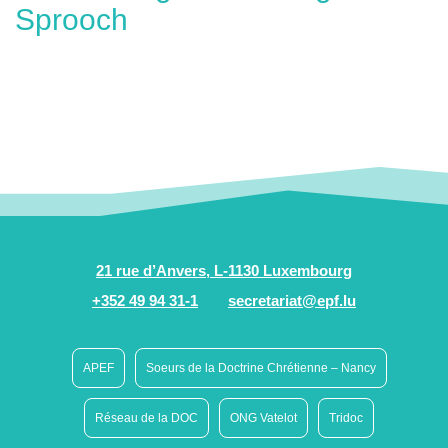
Sprooch
21 rue d’Anvers, L-1130 Luxembourg
+352 49 94 31-1
secretariat@epf.lu
APEF
Soeurs de la Doctrine Chrétienne – Nancy
Réseau de la DOC
ONG Vatelot
Tridoc