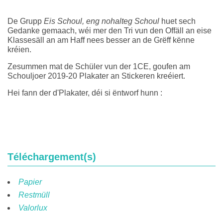
De Grupp
Eis Schoul, eng nohalteg Schoul
huet sech
Gedanke gemaach, wéi mer den Tri vun den Offäll an eise
Klassesäll an am Haff nees besser an de Grëff kënne
kréien.
Zesummen mat de Schüler vun der 1CE, goufen am
Schouljoer 2019-20 Plakater an Stickeren kreéiert.
Hei fann der d'Plakater, déi si ëntworf hunn :
Téléchargement(s)
Papier
Restmüll
Valorlux