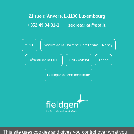
21 rue d’Anvers, L-1130 Luxembourg
+352 49 94 31-1
secretariat@epf.lu
APEF
Soeurs de la Doctrine Chrétienne – Nancy
Réseau de la DOC
ONG Vatelot
Tridoc
Politique de confidentialité
This site uses cookies and gives you control over what you