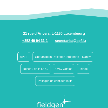
21 rue d’Anvers, L-1130 Luxembourg
+352 49 94 31-1
secretariat@epf.lu
APEF
Soeurs de la Doctrine Chrétienne – Nancy
Réseau de la DOC
ONG Vatelot
Tridoc
Politique de confidentialité