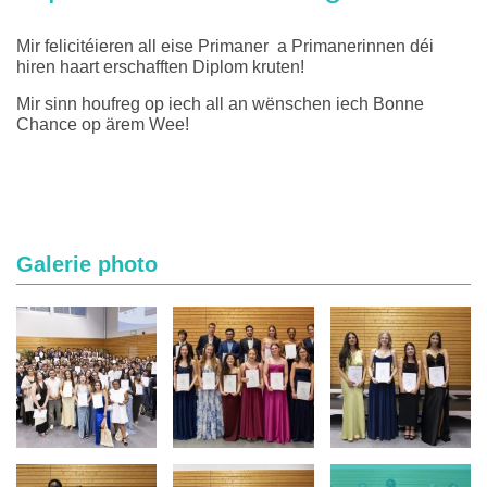
Mir felicitéieren all eise Primaner a Primanerinnen déi
hiren haart erschafften Diplom kruten!
Mir sinn houfreg op iech all an wënschen iech Bonne
Chance op ärem Wee!
Galerie photo