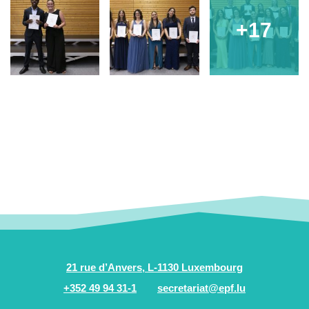
+17
21 rue d’Anvers, L-1130 Luxembourg
+352 49 94 31-1
secretariat@epf.lu