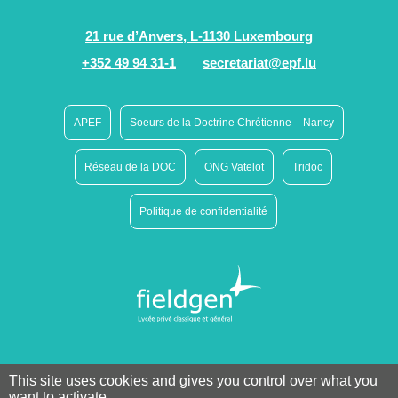
21 rue d’Anvers, L-1130 Luxembourg
+352 49 94 31-1
secretariat@epf.lu
APEF
Soeurs de la Doctrine Chrétienne – Nancy
Réseau de la DOC
ONG Vatelot
Tridoc
Politique de confidentialité
This site uses cookies and gives you control over what you
want to activate