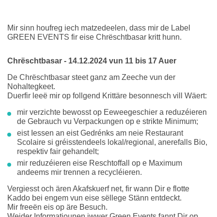
Mir sinn houfreg iech matzedeelen, dass mir de Label
GREEN EVENTS fir eise Chrëschtbasar kritt hunn.
Chrëschtbasar - 14.12.2024 vun 11 bis 17 Auer
De Chrëschtbasar steet ganz am Zeeche vun der
Nohaltegkeet.
Duerfir leeë mir op follgend Krittäre besonnesch vill Wäert:
mir verzichte bewosst op Eeweegeschier a reduzéieren
de Gebrauch vu Verpackungen op e strikte Minimum;
eist Iessen an eist Gedrénks am neie Restaurant
Scolaire si gréisstendeels lokal/regional, anerefalls Bio,
respektiv fair gehandelt;
mir reduzéieren eise Reschtoffall op e Maximum
andeems mir trennen a recycléieren.
Vergiesst och ären Akafskuerf net, fir wann Dir e flotte
Kaddo bei engem vun eise sëllege Stänn entdeckt.
Mir freeën eis op äre Besuch.
Weider Informatiounen iwwer Green Events fannt Dir op