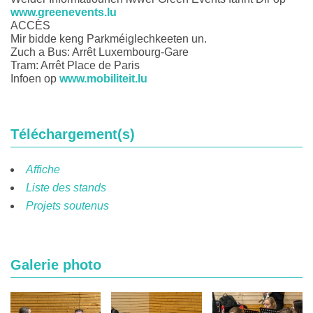
www.greenevents.lu
ACCÈS
Mir bidde keng Parkméiglechkeeten un.
Zuch a Bus: Arrêt Luxembourg-Gare
Tram: Arrêt Place de Paris
Infoen op
www.mobiliteit.lu
Téléchargement(s)
Affiche
Liste des stands
Projets soutenus
Galerie photo