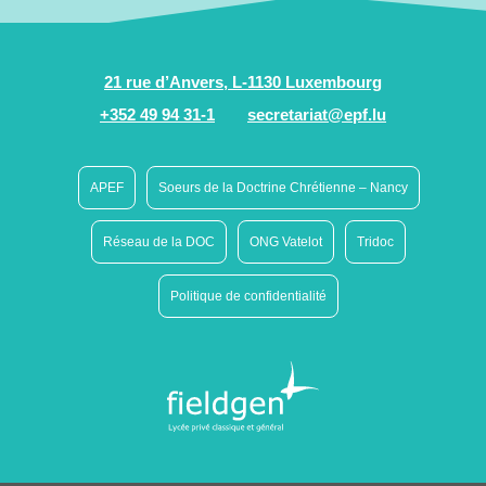
21 rue d’Anvers, L-1130 Luxembourg
+352 49 94 31-1
secretariat@epf.lu
APEF
Soeurs de la Doctrine Chrétienne – Nancy
Réseau de la DOC
ONG Vatelot
Tridoc
Politique de confidentialité