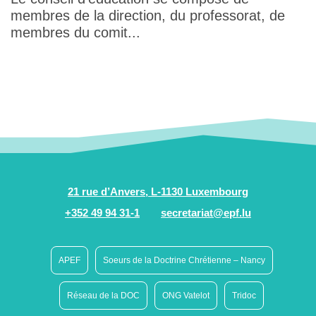
membres de la direction, du professorat, de
membres du comit...
21 rue d’Anvers, L-1130 Luxembourg
+352 49 94 31-1
secretariat@epf.lu
APEF
Soeurs de la Doctrine Chrétienne – Nancy
Réseau de la DOC
ONG Vatelot
Tridoc