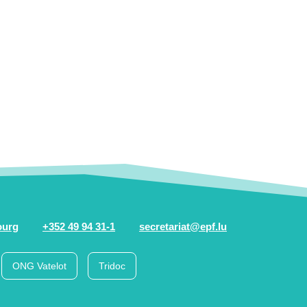
ourg
+352 49 94 31-1
secretariat@epf.lu
ONG Vatelot
Tridoc