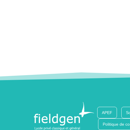
APEF
So
Politique de co