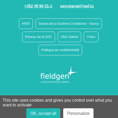
+352 49 94 31-1
secretariat@epf.lu
APEF
Soeurs de la Doctrine Chrétienne – Nancy
Réseau de la DOC
ONG Vatelot
Tridoc
Politique de confidentialité
This site uses cookies and gives you control over what you
want to activate
OK, accept all
Personalize