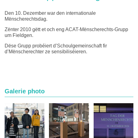
Den 10. Dezember war den internationale
Mënscherechtsdag.
Zënter 2010 gëtt et och eng ACAT-Mënscherechts-Grupp
um Fieldgen.
Dëse Grupp probéiert d’Schoulgemeinschaft fir
d’Mënscherechter ze sensibiliséieren.
Galerie photo