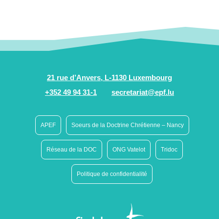
21 rue d’Anvers, L-1130 Luxembourg
+352 49 94 31-1
secretariat@epf.lu
APEF
Soeurs de la Doctrine Chrétienne – Nancy
Réseau de la DOC
ONG Vatelot
Tridoc
Politique de confidentialité