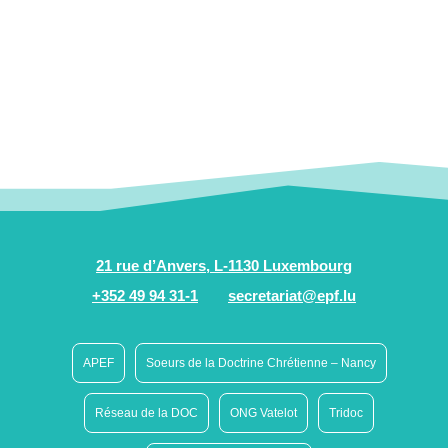
21 rue d’Anvers, L-1130 Luxembourg
+352 49 94 31-1
secretariat@epf.lu
APEF
Soeurs de la Doctrine Chrétienne – Nancy
Réseau de la DOC
ONG Vatelot
Tridoc