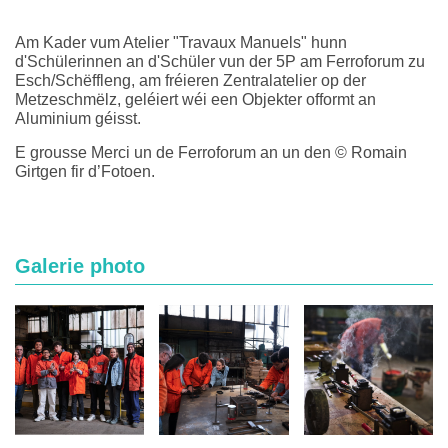
Am Kader vum Atelier "Travaux Manuels" hunn
d'Schülerinnen an d'Schüler vun der 5P am Ferroforum zu
Esch/Schëffleng, am fréieren Zentralatelier op der
Metzeschmëlz, geléiert wéi een Objekter offormt an
Aluminium géisst.
E grousse Merci un de Ferroforum an un den © Romain
Girtgen fir d’Fotoen.
Galerie photo