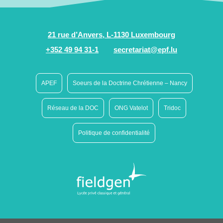
21 rue d’Anvers, L-1130 Luxembourg
+352 49 94 31-1
secretariat@epf.lu
APEF
Soeurs de la Doctrine Chrétienne – Nancy
Réseau de la DOC
ONG Vatelot
Tridoc
Politique de confidentialité