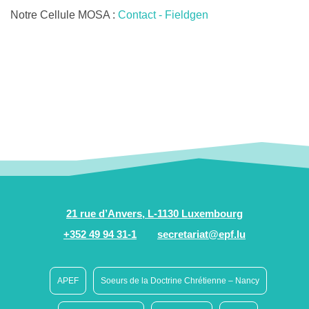
Notre Cellule MOSA :
Contact - Fieldgen
21 rue d’Anvers, L-1130 Luxembourg
+352 49 94 31-1
secretariat@epf.lu
APEF
Soeurs de la Doctrine Chrétienne – Nancy