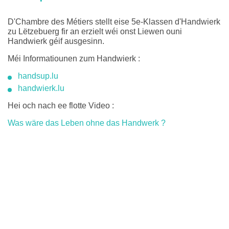
D'Chambre des Métiers stellt eise 5e-Klassen d'Handwierk
zu Lëtzebuerg fir an erzielt wéi onst Liewen ouni
Handwierk géif ausgesinn.
Méi Informatiounen zum Handwierk :
handsup.lu
handwierk.lu
Hei och nach ee flotte Video :
Was wäre das Leben ohne das Handwerk ?