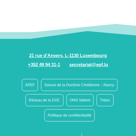
21 rue d’Anvers, L-1130 Luxembourg
+352 49 94 31-1
secretariat@epf.lu
APEF
Soeurs de la Doctrine Chrétienne – Nancy
Réseau de la DOC
ONG Vatelot
Tridoc
Politique de confidentialité