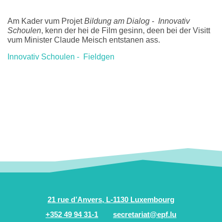
Am Kader vum Projet
Bildung am Dialog - Innovativ
Schoulen
, kenn der hei de Film gesinn, deen bei der Visitt
vum Minister Claude Meisch entstanen ass.
Innovativ Schoulen - Fieldgen
21 rue d’Anvers, L-1130 Luxembourg
+352 49 94 31-1
secretariat@epf.lu