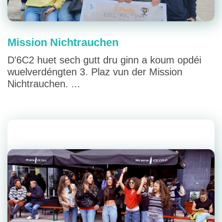
Mission Nichtrauchen
D'6C2 huet sech gutt dru ginn a koum opdéi
wuelverdéngten 3. Plaz vun der Mission
Nichtrauchen. ...