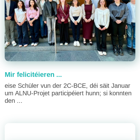
Mir felicitéieren ...
eise Schüler vun der 2C-BCE, déi säit Januar
um ALNU-Projet participéiert hunn; si konnten
den ...