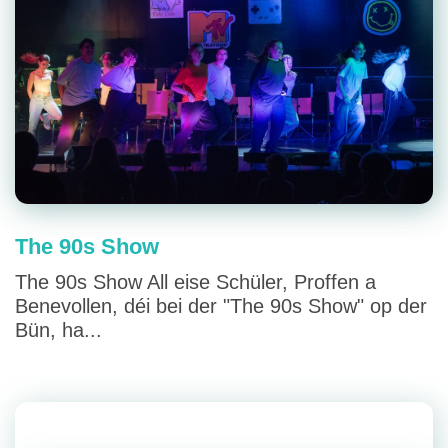
The 90s Show
The 90s Show All eise Schüler, Proffen a
Benevollen, déi bei der "The 90s Show" op der
Bün, ha...