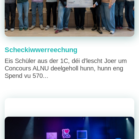
Scheckiwwerreechung
Eis Schüler aus der 1C, déi d’lescht Joer um
Concours ALNU deelgeholl hunn, hunn eng
Spend vu 570...