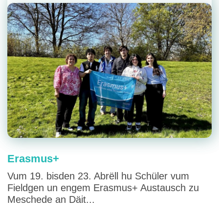
Erasmus+
Vum 19. bisden 23. Abrëll hu Schüler vum
Fieldgen un engem Erasmus+ Austausch zu
Meschede an Däit...