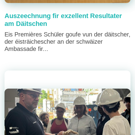
Auszeechnung fir exzellent Resultater
am Däitschen
Eis Premières Schüler goufe vun der däitscher,
der éisträichescher an der schwäizer
Ambassade fir...